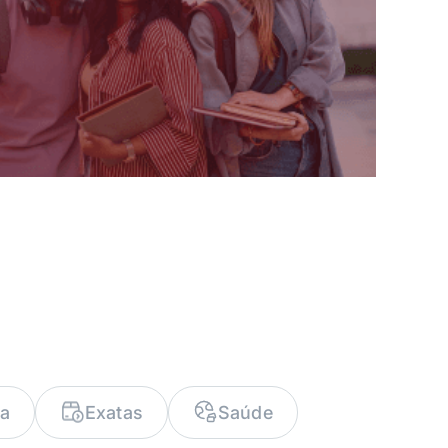
ia
Exatas
Saúde