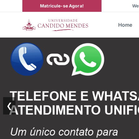
Matricule-se Agora!
We
Home
❮