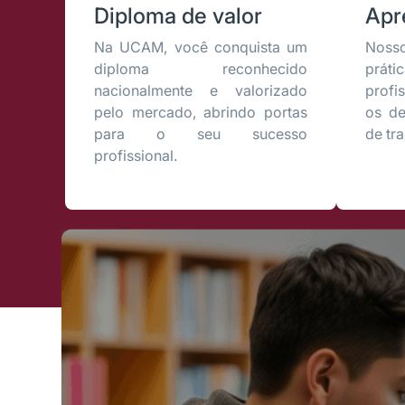
Diploma de valor
Apr
Na UCAM, você conquista um
Nosso
diploma reconhecido
prá
nacionalmente e valorizado
profi
pelo mercado, abrindo portas
os de
para o seu sucesso
de tr
profissional.