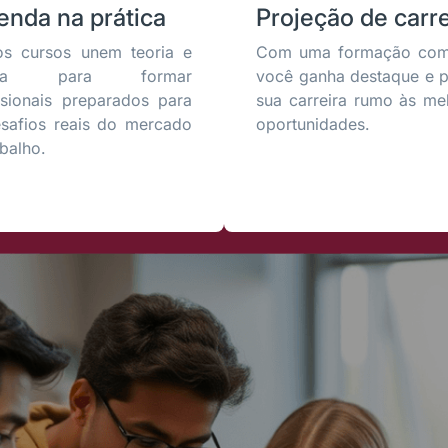
enda na prática
Projeção de carre
s cursos unem teoria e
Com uma formação comp
tica para formar
você ganha destaque e p
ssionais preparados para
sua carreira rumo às me
safios reais do mercado
oportunidades.
abalho.