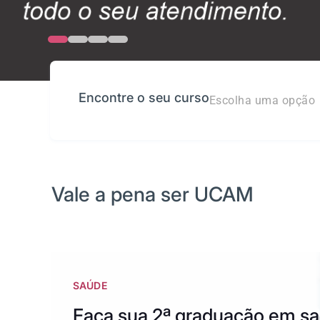
Encontre o seu curso
Escolha uma opção
Vale a pena ser UCAM
SAÚDE
Faça sua 2ª graduação em s