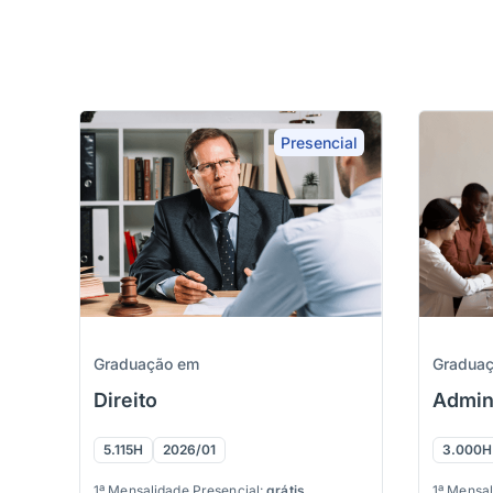
Presencial
Graduação em
Gradua
Direito
Admin
5.115H
2026/01
3.000H
1ª Mensalidade Presencial:
grátis
1ª Mensal