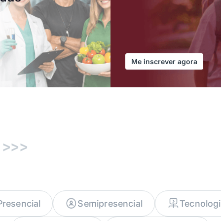
Me inscrever agora
o
>>>
Presencial
Semipresencial
Tecnolog